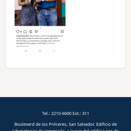
Tel.: 2210-6600 Ext.: 311
Boulevard de los Próceres, San Salvador. Edificio de
laboratorios de ingeniería, a la par del edificio Jon de